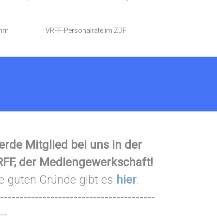
amm
VRFF-Personalräte im ZDF
rde Mitglied bei uns in der
FF, der Mediengewerkschaft!
e guten Gründe gibt es
hier
.
----------------------------------------
--