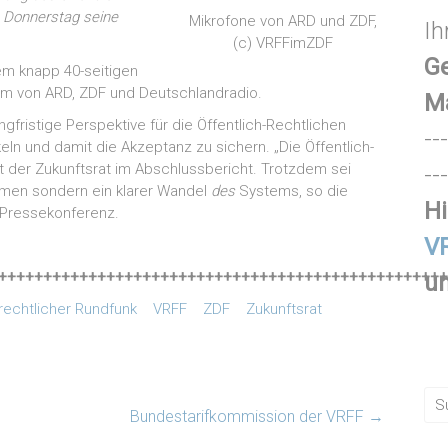
n Donnerstag seine
Mikrofone von ARD und ZDF,
Ih
(c) VRFFimZDF
Ge
em knapp 40-seitigen
rm von ARD, ZDF und Deutschlandradio.
M
ngfristige Perspektive für die Öffentlich-Rechtlichen
---
eln und damit die Akzeptanz zu sichern. „Die Öffentlich-
t der Zukunftsrat im Abschlussbericht. Trotzdem sei
---
men sondern ein klarer Wandel
des
Systems, so die
Hi
er Pressekonferenz.
VR
++++++++++++++++++++++++++++++++++++++++++++++++++
un
-rechtlicher Rundfunk
VRFF
ZDF
Zukunftsrat
Bundestarifkommission der VRFF
→