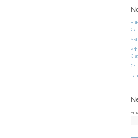
Ne
VRF
Geh
VRF
Arb
Gla
Gem
Lan
N
Ema