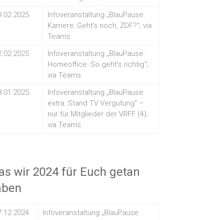
9.02.2025
Infoveranstaltung „BlauPause:
Karriere: Geht’s noch, ZDF?“; via
Teams
2.02.2025
Infoveranstaltung „BlauPause:
Homeoffice: So geht’s richtig“;
via Teams
8.01.2025
Infoveranstaltung „BlauPause
extra: Stand TV Vergütung“ –
nur für Mitglieder der VRFF (4);
via Teams
s wir 2024 für Euch getan
aben
7.12.2024
Infoveranstaltung „BlauPause