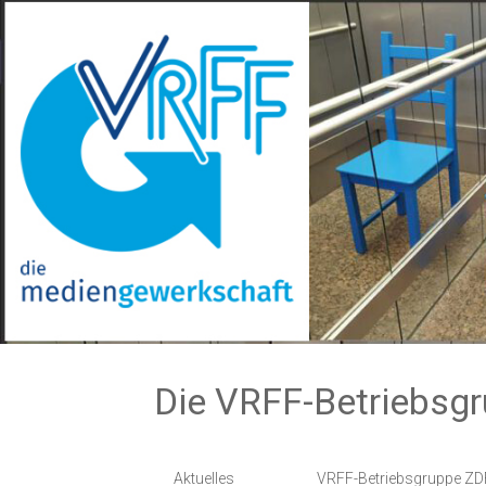
Zum
Inhalt
springen
Die VRFF-Betriebsg
Aktuelles
VRFF-Betriebsgruppe ZD