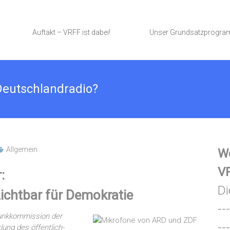
Auftakt – VRFF ist dabei!
Unser Grundsatzprogr
Deutschlandradio?
Allgemein
We
VR
:
Di
zichtbar für Demokratie
---
funkkommission der
---
lung des öffentlich-