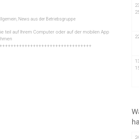
2
2
llgemein
,
News aus der Betriebsgruppe
e teil auf Ihrem Computer oder auf der mobilen App
2
nehmen
+++++++++++++++++++++++++++++++++
1
1
Wa
h
2