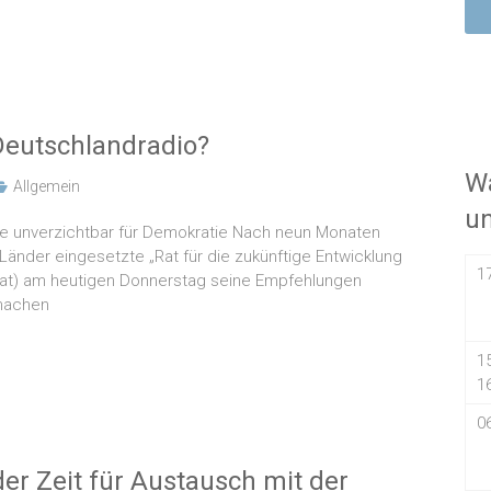
Deutschlandradio?
Wa
Allgemein
u
liche unverzichtbar für Demokratie Nach neun Monaten
änder eingesetzte „Rat für die zukünftige Entwicklung
1
srat) am heutigen Donnerstag seine Empfehlungen
 machen
1
1
0
r Zeit für Austausch mit der