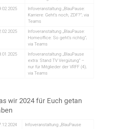
9.02.2025
Infoveranstaltung „BlauPause:
Karriere: Geht’s noch, ZDF?“; via
Teams
2.02.2025
Infoveranstaltung „BlauPause:
Homeoffice: So geht’s richtig“;
via Teams
8.01.2025
Infoveranstaltung „BlauPause
extra: Stand TV Vergütung“ –
nur für Mitglieder der VRFF (4);
via Teams
s wir 2024 für Euch getan
aben
7.12.2024
Infoveranstaltung „BlauPause