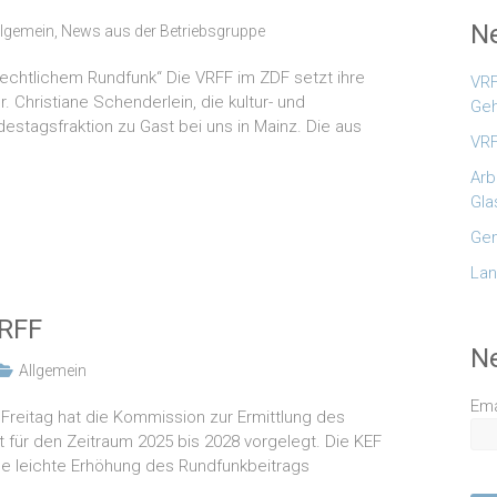
Ne
llgemein
,
News aus der Betriebsgruppe
h-rechtlichem Rundfunk“ Die VRFF im ZDF setzt ihre
VRF
r. Christiane Schenderlein, die kultur- und
Geh
tagsfraktion zu Gast bei uns in Mainz. Die aus
VRF
Arb
Gla
Gem
Lan
VRFF
N
Allgemein
Ema
reitag hat die Kommission zur Ermittlung des
ht für den Zeitraum 2025 bis 2028 vorgelegt. Die KEF
ne leichte Erhöhung des Rundfunkbeitrags