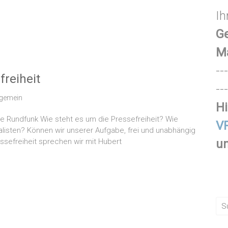
Ih
Ge
M
---
freiheit
---
lgemein
Hi
he Rundfunk Wie steht es um die Pressefreiheit? Wie
VR
nalisten? Können wir unserer Aufgabe, frei und unabhängig
sefreiheit sprechen wir mit Hubert
un