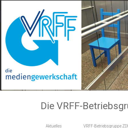
Zum
Inhalt
springen
Die VRFF-Betriebsg
Aktuelles
VRFF-Betriebsgruppe ZD