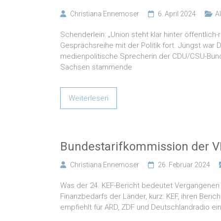
Christiana Ennemoser
6. April 2024
A
Schenderlein: „Union steht klar hinter öffentlic
Gesprächsreihe mit der Politik fort. Jüngst war D
medienpolitische Sprecherin der CDU/CSU-Bundes
Sachsen stammende
Weiterlesen
Bundestarifkommission der 
Christiana Ennemoser
26. Februar 2024
Was der 24. KEF-Bericht bedeutet Vergangenen F
Finanzbedarfs der Länder, kurz: KEF, ihren Beric
empfiehlt für ARD, ZDF und Deutschlandradio ei