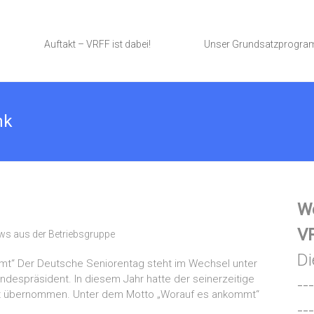
Auftakt – VRFF ist dabei!
Unser Grundsatzprogr
nk
We
VR
ws aus der Betriebsgruppe
Di
mt“ Der Deutsche Seniorentag steht im Wechsel unter
despräsident. In diesem Jahr hatte der seinerzeitige
---
ft übernommen. Unter dem Motto „Worauf es ankommt“
---