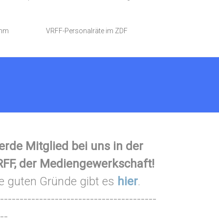
amm
VRFF-Personalräte im ZDF
rde Mitglied bei uns in der
FF, der Mediengewerkschaft!
e guten Gründe gibt es
hier
.
----------------------------------------
--