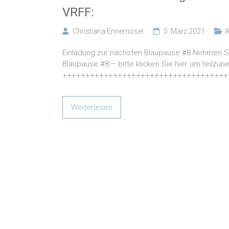
VRFF:
Christiana Ennemoser
5. März 2021
A
Einladung zur nächsten Blaupause #8 Nehmen Si
Blaupause #8 – bitte klicken Sie hier um teilzu
++++++++++++++++++++++++++++++++++++
Weiterlesen