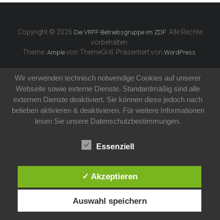
Copyright © 2026
. Alle Rechte
Die VRFF-Betriebsgruppe im ZDF
vorbehalten.
Theme:
von ThemeGrill. Präsentiert von
.
Ample
WordPress
Wir verwenden technisch notwendige Cookies auf unserer
Webseite sowie externe Dienste. Standardmäßig sind alle
externen Dienste deaktiviert. Sie können diese jedoch nach
belieben aktivieren & deaktivieren. Für weitere Informationen
lesen Sie unsere Datenschutzbestimmungen.
Essenziell
✓ Akzeptieren
Auswahl speichern