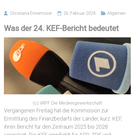
Christiana Ennemoser
26. Februar 2024
Allgemein
Was der 24. KEF-Bericht bedeutet
(c) VRFF Die Mediengewerkschaft
Vergangenen Freitag hat die Kommission zur
Ermittlung des Finanzbedarfs der Länder, kurz: KEF,
ihren Bericht für den Zeitraum 2025 bis 2028
vorgelegt. Die KEF empfiehlt für ARD, ZDF und