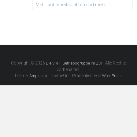
Mehrfacharbeitsplätzen und mehr
Copyright © 2026
. Alle Rechte
Die VRFF-Betriebsgruppe im ZDF
vorbehalten.
Theme:
von ThemeGrill. Präsentiert von
.
Ample
WordPress