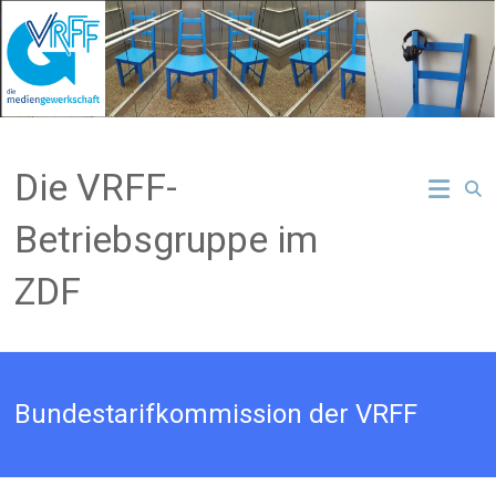
Zum
Inhalt
springen
Die VRFF-
Betriebsgruppe im
ZDF
Bundestarifkommission der VRFF