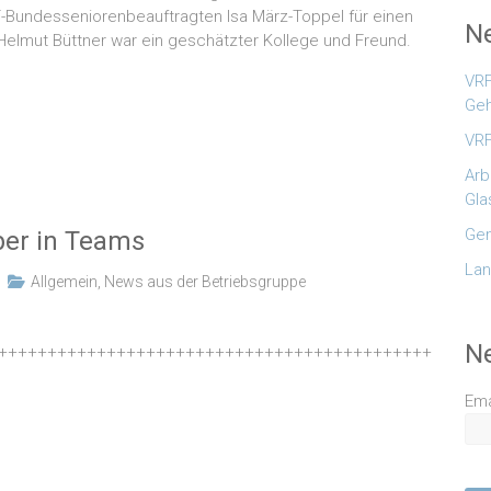
F-Bundesseniorenbeauftragten Isa März-Toppel für einen
Ne
elmut Büttner war ein geschätzter Kollege und Freund.
VRF
Geh
VRF
Arb
Gla
Gem
ber in Teams
Lan
Allgemein
,
News aus der Betriebsgruppe
N
++++++++++++++++++++++++++++++++++++++++++++
Ema