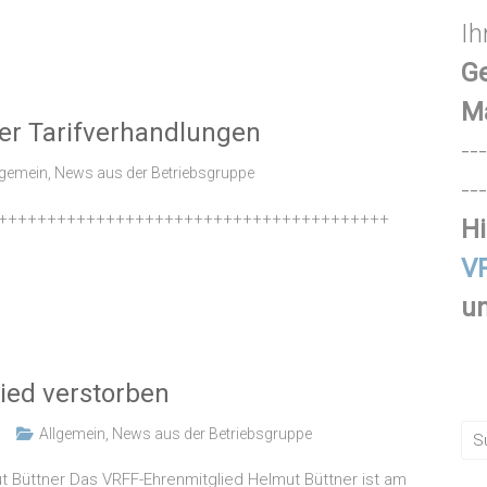
Ih
Ge
M
er Tarifverhandlungen
---
lgemein
,
News aus der Betriebsgruppe
---
++++++++++++++++++++++++++++++++++++++++
Hi
VR
un
lied verstorben
Allgemein
,
News aus der Betriebsgruppe
 Büttner Das VRFF-Ehrenmitglied Helmut Büttner ist am