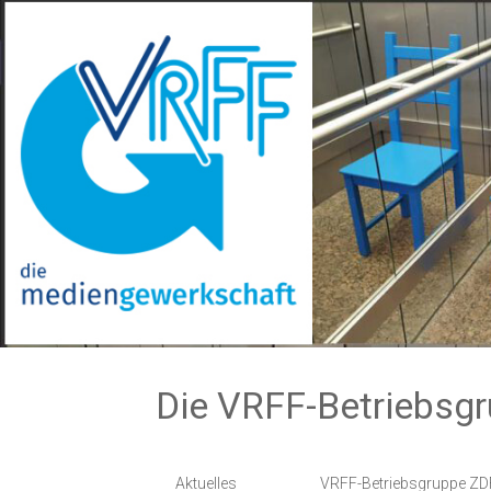
Zum
Inhalt
springen
Die VRFF-Betriebsg
Aktuelles
VRFF-Betriebsgruppe ZD