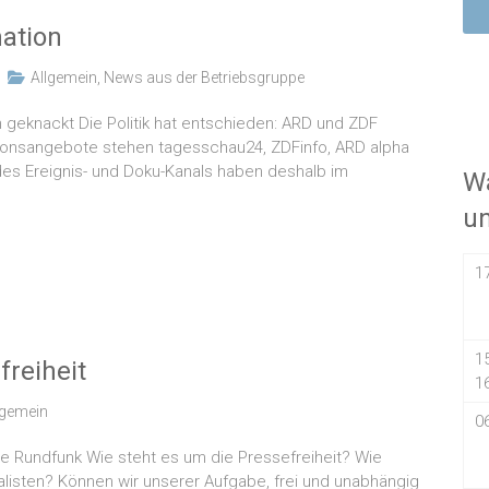
mation
Allgemein
,
News aus der Betriebsgruppe
n geknackt Die Politik hat entschieden: ARD und ZDF
tionsangebote stehen tagesschau24, ZDFinfo, ARD alpha
des Ereignis- und Doku-Kanals haben deshalb im
Wa
u
1
1
freiheit
1
lgemein
0
he Rundfunk Wie steht es um die Pressefreiheit? Wie
nalisten? Können wir unserer Aufgabe, frei und unabhängig