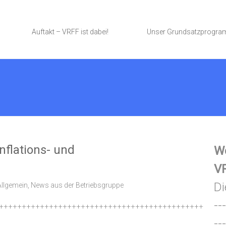
Auftakt – VRFF ist dabei!
Unser Grundsatzprogr
nflations- und
We
VR
Di
Allgemein
,
News aus der Betriebsgruppe
---
+++++++++++++++++++++++++++++++++++++++++++++
---