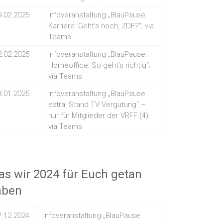
9.02.2025
Infoveranstaltung „BlauPause:
Karriere: Geht’s noch, ZDF?“; via
Teams
2.02.2025
Infoveranstaltung „BlauPause:
Homeoffice: So geht’s richtig“;
via Teams
8.01.2025
Infoveranstaltung „BlauPause
extra: Stand TV Vergütung“ –
nur für Mitglieder der VRFF (4);
via Teams
s wir 2024 für Euch getan
aben
7.12.2024
Infoveranstaltung „BlauPause