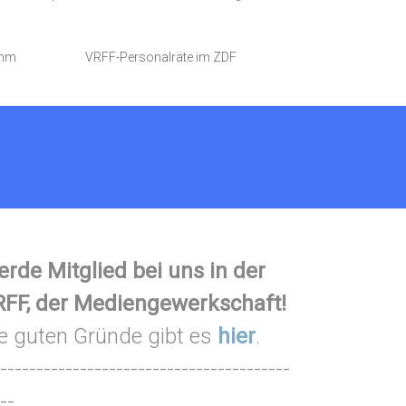
amm
VRFF-Personalräte im ZDF
rde Mitglied bei uns in der
FF, der Mediengewerkschaft!
e guten Gründe gibt es
hier
.
----------------------------------------
--