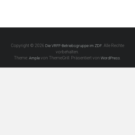
Copyright © 2026
. Alle Rechte
Die VRFF-Betriebsgruppe im ZDF
vorbehalten.
Theme:
von ThemeGrill. Präsentiert von
.
Ample
WordPress