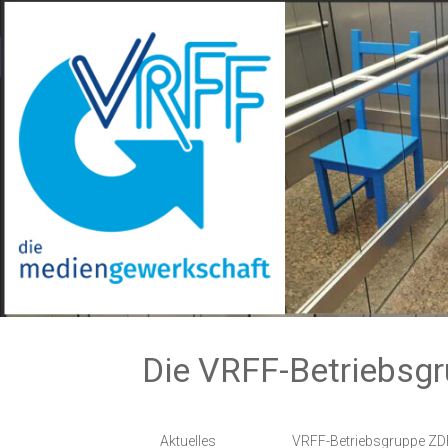
Zum
Inhalt
springen
Die VRFF-Betriebsg
Aktuelles
VRFF-Betriebsgruppe ZD