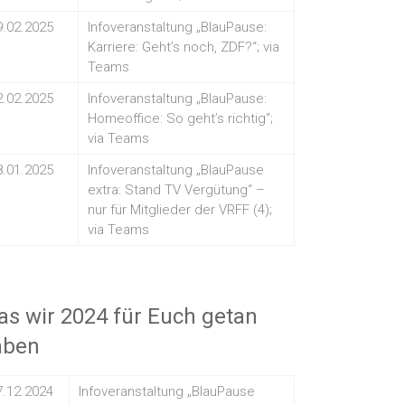
9.02.2025
Infoveranstaltung „BlauPause:
Karriere: Geht’s noch, ZDF?“; via
Teams
2.02.2025
Infoveranstaltung „BlauPause:
Homeoffice: So geht’s richtig“;
via Teams
8.01.2025
Infoveranstaltung „BlauPause
extra: Stand TV Vergütung“ –
nur für Mitglieder der VRFF (4);
via Teams
s wir 2024 für Euch getan
aben
7.12.2024
Infoveranstaltung „BlauPause