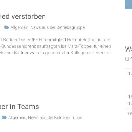
lied verstorben
Allgemein
,
News aus der Betriebsgruppe
 Büttner Das VRFF-Ehrenmitglied Helmut Büttner ist am
F-Bundesseniorenbeauftragten Isa März-Toppel für einen
Wa
elmut Büttner war ein geschätzter Kollege und Freund.
u
1
1
1
ber in Teams
0
Allgemein
,
News aus der Betriebsgruppe