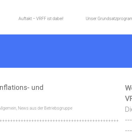
Auftakt – VRFF ist dabei!
Unser Grundsatzprogr
nflations- und
We
VR
Di
Allgemein
,
News aus der Betriebsgruppe
---
+++++++++++++++++++++++++++++++++++++++++++++
---