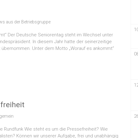
ws aus der Betriebsgruppe
1
mt“ Der Deutsche Seniorentag steht im Wechsel unter
despräsident. In diesem Jahr hatte der seinerzeitige
ft übernommen. Unter dem Motto „Worauf es ankommt“
0
1
freiheit
2
lgemein
he Rundfunk Wie steht es um die Pressefreiheit? Wie
nalisten? Können wir unserer Aufgabe, frei und unabhängig