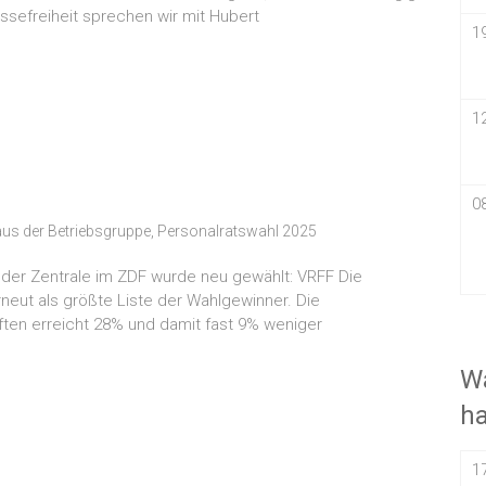
sefreiheit sprechen wir mit Hubert
1
1
0
us der Betriebsgruppe
,
Personalratswahl 2025
 der Zentrale im ZDF wurde neu gewählt: VRFF Die
neut als größte Liste der Wahlgewinner. Die
ften erreicht 28% und damit fast 9% weniger
Wa
h
1