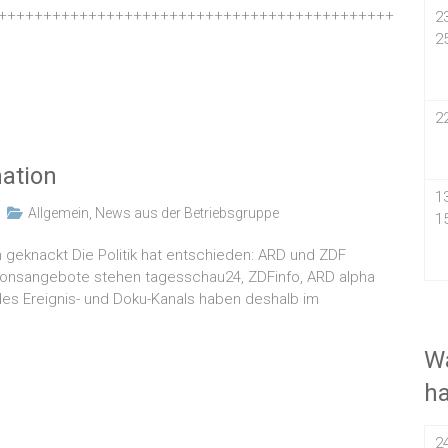
++++++++++++++++++++++++++++++++++++++++++++
2
2
2
mation
1
Allgemein
,
News aus der Betriebsgruppe
1
n geknackt Die Politik hat entschieden: ARD und ZDF
tionsangebote stehen tagesschau24, ZDFinfo, ARD alpha
des Ereignis- und Doku-Kanals haben deshalb im
Wa
h
2