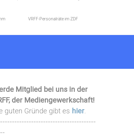
amm
VRFF-Personalräte im ZDF
rde Mitglied bei uns in der
FF, der Mediengewerkschaft!
e guten Gründe gibt es
hier
.
----------------------------------------
--