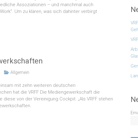
iedliche Assoziationen – und manchmal auch
Ne
Work“. Um zu klären, was sich dahinter verbirgt
VRF
Geh
VRF
Arb
Gla
werkschaften
Gem
Allgemein
Lan
meinsam mit zehn weiteren deutschen
nchen hat die VRFF Die Mediengewerkschaft die
N
urde diese von der Vereinigung Cockpit. „Als VRFF stehen
hgewerkschaften.
Ema