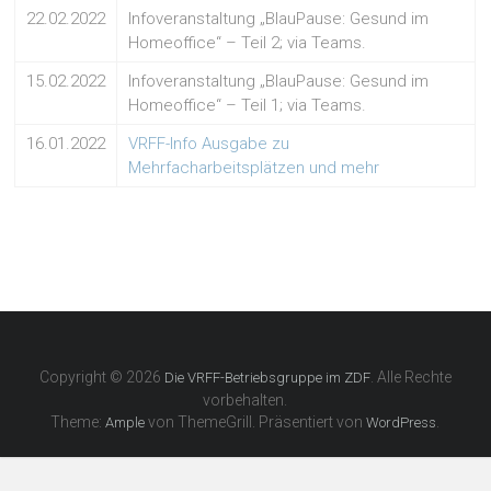
22.02.2022
Infoveranstaltung „BlauPause: Gesund im
Homeoffice“ – Teil 2; via Teams.
15.02.2022
Infoveranstaltung „BlauPause: Gesund im
Homeoffice“ – Teil 1; via Teams.
16.01.2022
VRFF-Info Ausgabe zu
Mehrfacharbeitsplätzen und mehr
Copyright © 2026
. Alle Rechte
Die VRFF-Betriebsgruppe im ZDF
vorbehalten.
Theme:
von ThemeGrill. Präsentiert von
.
Ample
WordPress