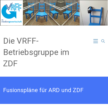
Zum
Inhalt
springen
Die VRFF-
Betriebsgruppe im
ZDF
Fusionspläne für ARD und ZDF