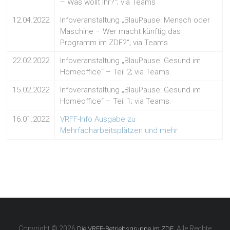
– Was wollt Ihr?“; via Teams
12.04.2022
Infoveranstaltung „BlauPause: Mensch oder
Maschine – Wer macht künftig das
Programm im ZDF?“; via Teams
22.02.2022
Infoveranstaltung „BlauPause: Gesund im
Homeoffice“ – Teil 2; via Teams.
15.02.2022
Infoveranstaltung „BlauPause: Gesund im
Homeoffice“ – Teil 1; via Teams.
16.01.2022
VRFF-Info Ausgabe zu
Mehrfacharbeitsplätzen und mehr
Copyright © 2026
. Alle Rechte
Die VRFF-Betriebsgruppe im ZDF