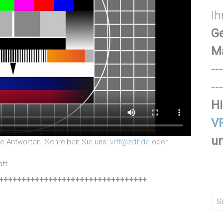
Ih
Ge
M
---
---
Hi
VR
un
e Antworten. Schreiben Sie uns:
vrff@zdf.de
oder
ft.
+++++++++++++++++++++++++++++++++