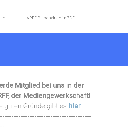
amm
VRFF-Personalräte im ZDF
rde Mitglied bei uns in der
FF, der Mediengewerkschaft!
e guten Gründe gibt es
hier
.
----------------------------------------
--