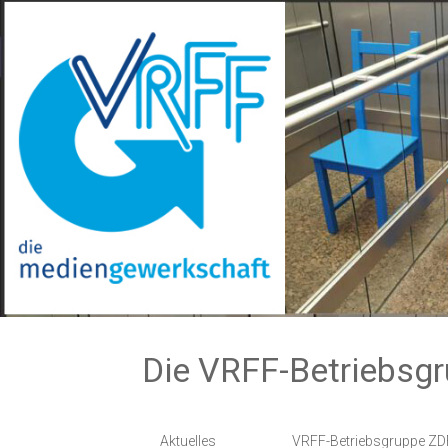
Zum
Inhalt
springen
Die VRFF-Betriebsg
Aktuelles
VRFF-Betriebsgruppe ZD