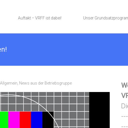
Auftakt – VRFF ist dabei!
Unser Grundsatzprogr
en!
Allgemein
,
News aus der Betriebsgruppe
We
VR
Di
---
---