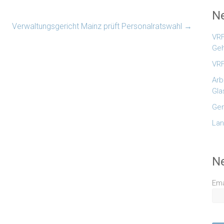
Ne
Verwaltungsgericht Mainz prüft Personalratswahl
→
VRF
Geh
VRF
Arb
Gla
Gem
Lan
N
Ema