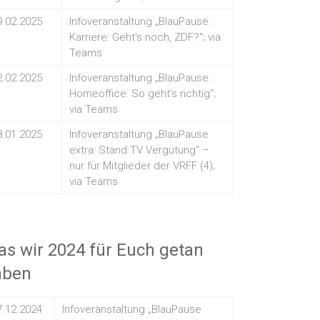
9.02.2025
Infoveranstaltung „BlauPause:
Karriere: Geht’s noch, ZDF?“; via
Teams
2.02.2025
Infoveranstaltung „BlauPause:
Homeoffice: So geht’s richtig“;
via Teams
8.01.2025
Infoveranstaltung „BlauPause
extra: Stand TV Vergütung“ –
nur für Mitglieder der VRFF (4);
via Teams
s wir 2024 für Euch getan
aben
7.12.2024
Infoveranstaltung „BlauPause