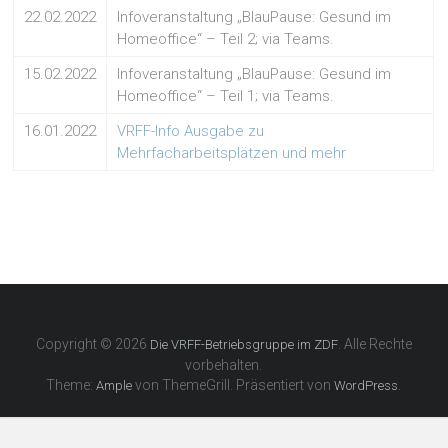
22.02.2022
Infoveranstaltung „BlauPause: Gesund im
Homeoffice“ – Teil 2; via Teams.
15.02.2022
Infoveranstaltung „BlauPause: Gesund im
Homeoffice“ – Teil 1; via Teams.
16.01.2022
VRFF-Info Ausgabe zu
Mehrfacharbeitsplätzen und mehr
Copyright © 2026
. Alle Rechte
Die VRFF-Betriebsgruppe im ZDF
vorbehalten.
Theme:
von ThemeGrill. Präsentiert von
.
Ample
WordPress