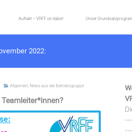
Auftakt – VRFF ist dabei!
Unser Grundsatzprogr
ovember 2022:
Allgemein
,
News aus der Betriebsgruppe
We
VR
 Teamleiter*innen?
Di
---
---