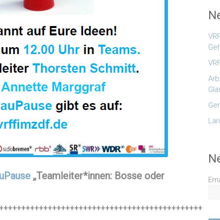
Ne
VRF
Geh
VRF
Arb
Gla
Gem
Lan
N
auPause
„Teamleiter*innen: Bosse oder
Ema
++++++++++++++++++++++++++++++++++++++++++++++