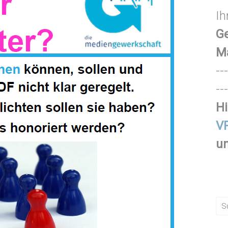
Ih
Ge
M
---
---
Hi
VR
un