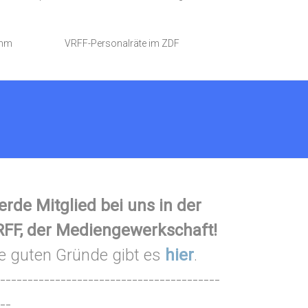
amm
VRFF-Personalräte im ZDF
rde Mitglied bei uns in der
FF, der Mediengewerkschaft!
e guten Gründe gibt es
hier
.
----------------------------------------
--