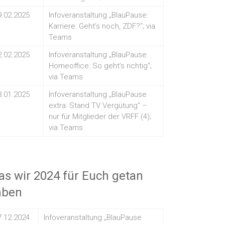
9.02.2025
Infoveranstaltung „BlauPause:
Karriere: Geht’s noch, ZDF?“; via
Teams
2.02.2025
Infoveranstaltung „BlauPause:
Homeoffice: So geht’s richtig“;
via Teams
8.01.2025
Infoveranstaltung „BlauPause
extra: Stand TV Vergütung“ –
nur für Mitglieder der VRFF (4);
via Teams
s wir 2024 für Euch getan
aben
7.12.2024
Infoveranstaltung „BlauPause