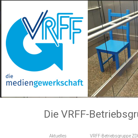
Zum
Inhalt
springen
Die VRFF-Betriebsg
Aktuelles
VRFF-Betriebsgruppe ZD