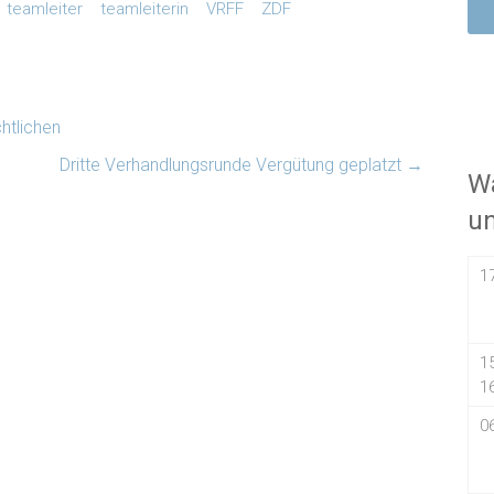
teamleiter
teamleiterin
VRFF
ZDF
htlichen
Dritte Verhandlungsrunde Vergütung geplatzt
→
Wa
u
1
1
1
0