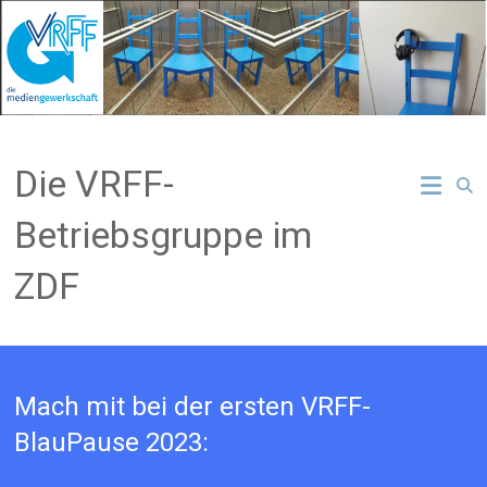
Zum
Inhalt
springen
Die VRFF-
Betriebsgruppe im
ZDF
Mach mit bei der ersten VRFF-
BlauPause 2023: