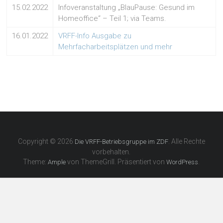
15.02.2022
Infoveranstaltung „BlauPause: Gesund im
Homeoffice“ – Teil 1; via Teams.
16.01.2022
VRFF-Info Ausgabe zu
Mehrfacharbeitsplätzen und mehr
Copyright © 2026
. Alle Rechte
Die VRFF-Betriebsgruppe im ZDF
vorbehalten.
Theme:
von ThemeGrill. Präsentiert von
.
Ample
WordPress