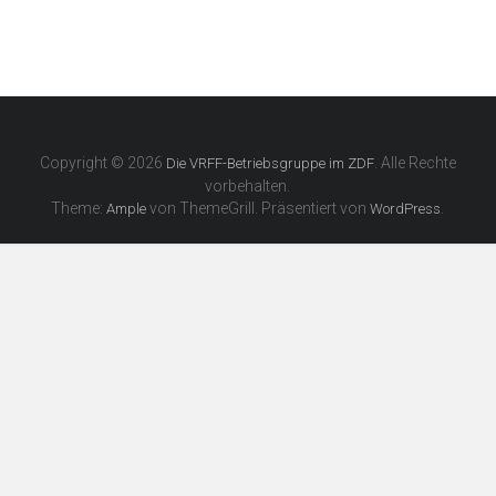
Copyright © 2026
. Alle Rechte
Die VRFF-Betriebsgruppe im ZDF
vorbehalten.
Theme:
von ThemeGrill. Präsentiert von
.
Ample
WordPress