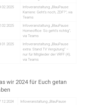
9.02.2025
Infoveranstaltung „BlauPause:
Karriere: Geht’s noch, ZDF?“; via
Teams
2.02.2025
Infoveranstaltung „BlauPause:
Homeoffice: So geht’s richtig“;
via Teams
8.01.2025
Infoveranstaltung „BlauPause
extra: Stand TV Vergütung“ –
nur für Mitglieder der VRFF (4);
via Teams
s wir 2024 für Euch getan
aben
7.12.2024
Infoveranstaltung „BlauPause