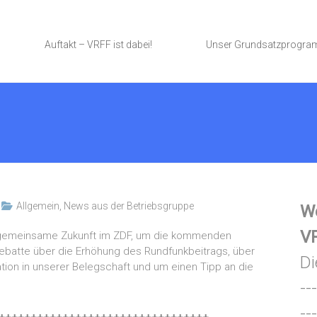
Auftakt – VRFF ist dabei!
Unser Grundsatzprogr
Allgemein
,
News aus der Betriebsgruppe
We
VR
gemeinsame Zukunft im ZDF, um die kommenden
ebatte über die Erhöhung des Rundfunkbeitrags, über
Di
ation in unserer Belegschaft und um einen Tipp an die
---
---