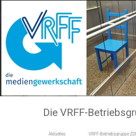
Zum
Inhalt
springen
Die VRFF-Betriebsg
Aktuelles
VRFF-Betriebsgruppe ZD