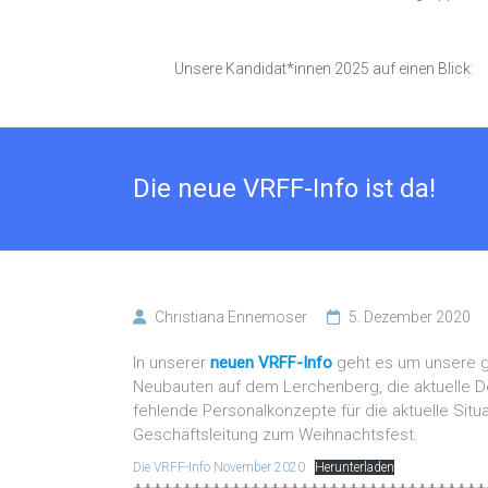
Unsere Kandidat*innen 2025 auf einen Blick:
Die neue VRFF-Info ist da!
Christiana Ennemoser
5. Dezember 2020
In unserer
neuen VRFF-Info
geht es um unsere 
Neubauten auf dem Lerchenberg, die aktuelle D
fehlende Personalkonzepte für die aktuelle Situ
Geschäftsleitung zum Weihnachtsfest.
Die VRFF-Info November 2020
Herunterladen