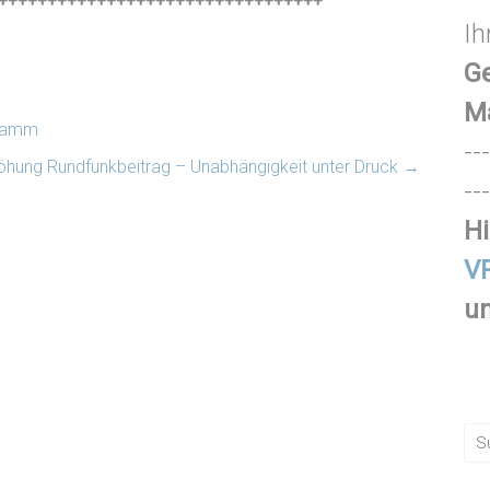
+++++++++++++++++++++++++++++++++
Ih
Ge
M
gramm
---
öhung Rundfunkbeitrag – Unabhängigkeit unter Druck
→
---
Hi
VR
un