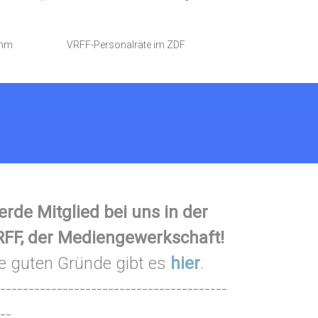
amm
VRFF-Personalräte im ZDF
rde Mitglied bei uns in der
FF, der Mediengewerkschaft!
e guten Gründe gibt es
hier
.
----------------------------------------
--