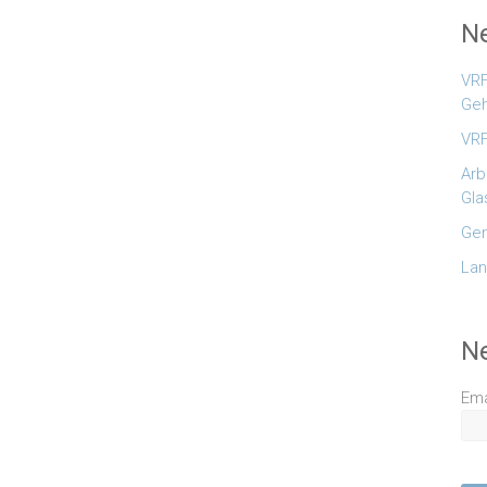
Ne
VRF
Geh
VRF
Arb
Gla
Gem
Lan
N
Ema