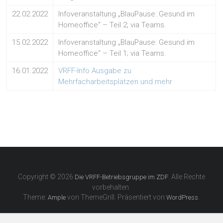
22.02.2022
Infoveranstaltung „BlauPause: Gesund im
Homeoffice“ – Teil 2; via Teams.
15.02.2022
Infoveranstaltung „BlauPause: Gesund im
Homeoffice“ – Teil 1; via Teams.
16.01.2022
VRFF-Info Ausgabe zu
Mehrfacharbeitsplätzen und mehr
Copyright © 2026
. Alle Rechte
Die VRFF-Betriebsgruppe im ZDF
vorbehalten.
Theme:
von ThemeGrill. Präsentiert von
.
Ample
WordPress