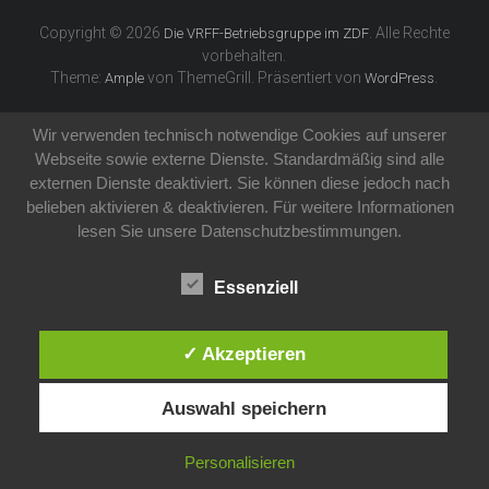
Copyright © 2026
. Alle Rechte
Die VRFF-Betriebsgruppe im ZDF
vorbehalten.
Theme:
von ThemeGrill. Präsentiert von
.
Ample
WordPress
Wir verwenden technisch notwendige Cookies auf unserer
Webseite sowie externe Dienste. Standardmäßig sind alle
externen Dienste deaktiviert. Sie können diese jedoch nach
belieben aktivieren & deaktivieren. Für weitere Informationen
lesen Sie unsere Datenschutzbestimmungen.
Essenziell
✓ Akzeptieren
Auswahl speichern
Personalisieren