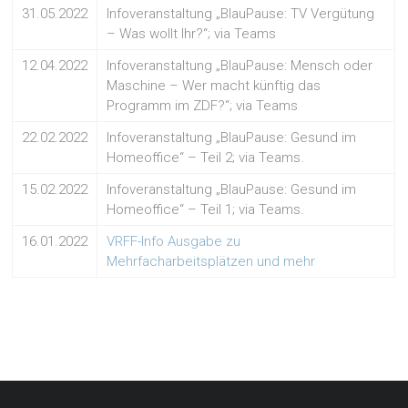
31.05.2022
Infoveranstaltung „BlauPause: TV Vergütung
– Was wollt Ihr?“; via Teams
12.04.2022
Infoveranstaltung „BlauPause: Mensch oder
Maschine – Wer macht künftig das
Programm im ZDF?“; via Teams
22.02.2022
Infoveranstaltung „BlauPause: Gesund im
Homeoffice“ – Teil 2; via Teams.
15.02.2022
Infoveranstaltung „BlauPause: Gesund im
Homeoffice“ – Teil 1; via Teams.
16.01.2022
VRFF-Info Ausgabe zu
Mehrfacharbeitsplätzen und mehr