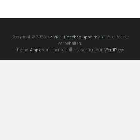
Copyright © 2026
. Alle Rechte
Die VRFF-Betriebsgruppe im ZDF
vorbehalten.
Theme:
von ThemeGrill. Präsentiert von
.
Ample
WordPress