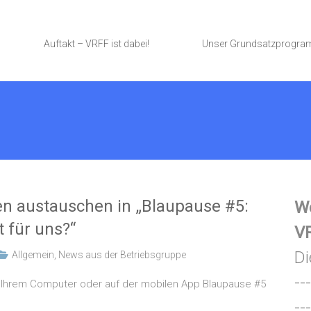
Auftakt – VRFF ist dabei!
Unser Grundsatzprogr
en austauschen in „Blaupause #5:
We
 für uns?“
VR
Di
Allgemein
,
News aus der Betriebsgruppe
---
uf Ihrem Computer oder auf der mobilen App Blaupause #5
---