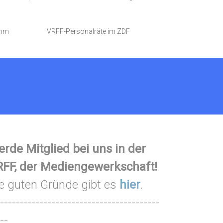
amm
VRFF-Personalräte im ZDF
rde Mitglied bei uns in der
FF, der Mediengewerkschaft!
e guten Gründe gibt es
hier
.
----------------------------------------
--