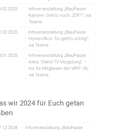
9.02.2025
Infoveranstaltung „BlauPause:
Karriere: Geht’s noch, ZDF?“; via
Teams
2.02.2025
Infoveranstaltung „BlauPause:
Homeoffice: So geht’s richtig“;
via Teams
8.01.2025
Infoveranstaltung „BlauPause
extra: Stand TV Vergütung“ –
nur für Mitglieder der VRFF (4);
via Teams
s wir 2024 für Euch getan
aben
7.12.2024
Infoveranstaltung „BlauPause