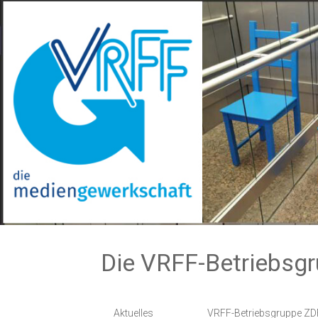
Zum
Inhalt
springen
Die VRFF-Betriebsg
Aktuelles
VRFF-Betriebsgruppe ZD