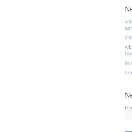
Ne
VRF
Geh
VRF
Arb
Gla
Gem
Lan
N
Ema