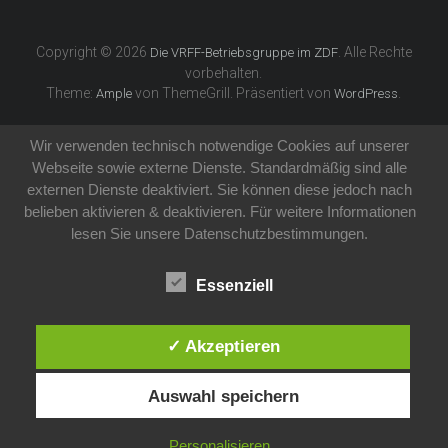
Copyright © 2026
. Alle Rechte
Die VRFF-Betriebsgruppe im ZDF
vorbehalten.
Theme:
von ThemeGrill. Präsentiert von
.
Ample
WordPress
Wir verwenden technisch notwendige Cookies auf unserer
Webseite sowie externe Dienste. Standardmäßig sind alle
externen Dienste deaktiviert. Sie können diese jedoch nach
belieben aktivieren & deaktivieren. Für weitere Informationen
lesen Sie unsere Datenschutzbestimmungen.
Essenziell
✓ Akzeptieren
Auswahl speichern
Personalisieren