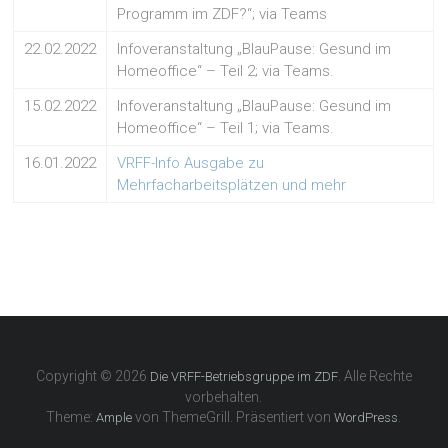
Programm im ZDF?“; via Teams
22.02.2022
Infoveranstaltung „BlauPause: Gesund im
Homeoffice“ – Teil 2; via Teams.
15.02.2022
Infoveranstaltung „BlauPause: Gesund im
Homeoffice“ – Teil 1; via Teams.
16.01.2022
VRFF-Info Ausgabe zu
Mehrfacharbeitsplätzen und mehr
Copyright © 2026
. Alle Rechte
Die VRFF-Betriebsgruppe im ZDF
vorbehalten.
Theme:
von ThemeGrill. Präsentiert von
.
Ample
WordPress