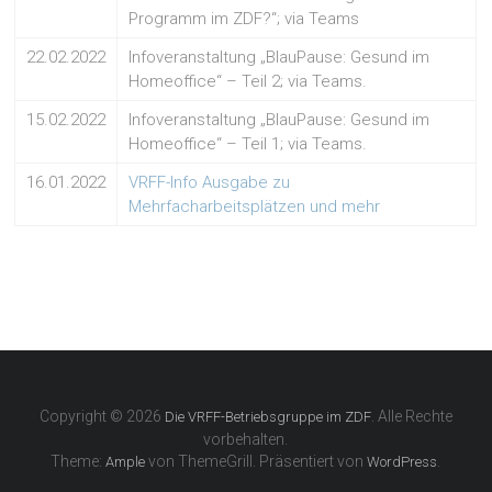
Programm im ZDF?“; via Teams
22.02.2022
Infoveranstaltung „BlauPause: Gesund im
Homeoffice“ – Teil 2; via Teams.
15.02.2022
Infoveranstaltung „BlauPause: Gesund im
Homeoffice“ – Teil 1; via Teams.
16.01.2022
VRFF-Info Ausgabe zu
Mehrfacharbeitsplätzen und mehr
Copyright © 2026
. Alle Rechte
Die VRFF-Betriebsgruppe im ZDF
vorbehalten.
Theme:
von ThemeGrill. Präsentiert von
.
Ample
WordPress