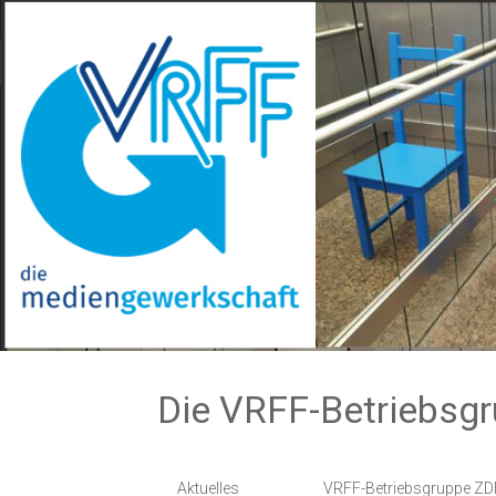
Zum
Inhalt
springen
Die VRFF-Betriebsg
Aktuelles
VRFF-Betriebsgruppe ZD