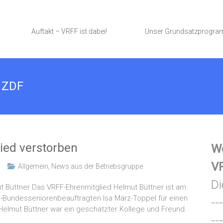
Auftakt – VRFF ist dabei!
Unser Grundsatzprogr
 ZDF
lied verstorben
We
VR
Allgemein
,
News aus der Betriebsgruppe
Di
 Büttner Das VRFF-Ehrenmitglied Helmut Büttner ist am
F-Bundesseniorenbeauftragten Isa März-Toppel für einen
---
elmut Büttner war ein geschätzter Kollege und Freund.
---