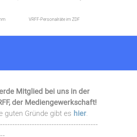
amm
VRFF-Personalräte im ZDF
rde Mitglied bei uns in der
FF, der Mediengewerkschaft!
e guten Gründe gibt es
hier
.
----------------------------------------
--