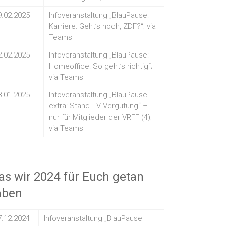
9.02.2025
Infoveranstaltung „BlauPause:
Karriere: Geht’s noch, ZDF?“; via
Teams
2.02.2025
Infoveranstaltung „BlauPause:
Homeoffice: So geht’s richtig“;
via Teams
8.01.2025
Infoveranstaltung „BlauPause
extra: Stand TV Vergütung“ –
nur für Mitglieder der VRFF (4);
via Teams
s wir 2024 für Euch getan
aben
7.12.2024
Infoveranstaltung „BlauPause