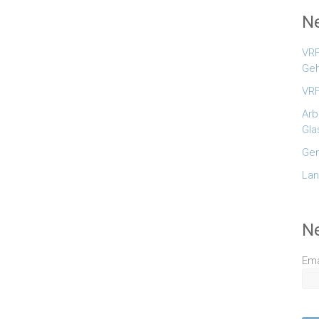
Ne
VRF
Geh
VRF
Arb
Gla
Gem
Lan
N
Ema