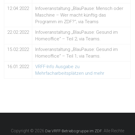
12.04.2022
Infoveranstaltung „BlauPause: Mensch oder
Maschine – Wer macht künftig das
Programm im ZDF?“; via Teams
22.02.2022
Infoveranstaltung „BlauPause: Gesund im
Homeoffice“ – Teil 2; via Teams.
15.02.2022
Infoveranstaltung „BlauPause: Gesund im
Homeoffice“ – Teil 1; via Teams.
16.01.2022
VRFF-Info Ausgabe zu
Mehrfacharbeitsplätzen und mehr
Copyright © 2026
. Alle Rechte
Die VRFF-Betriebsgruppe im ZDF