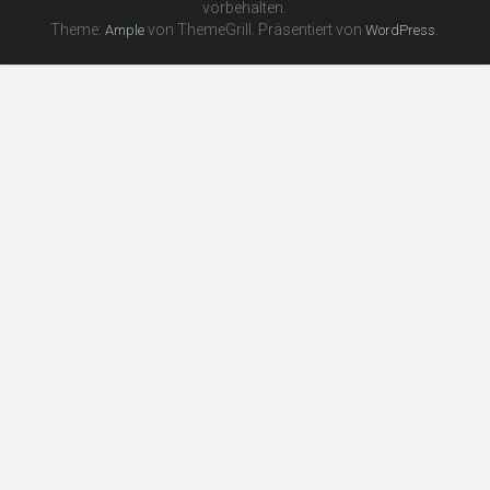
vorbehalten.
Theme:
von ThemeGrill. Präsentiert von
.
Ample
WordPress