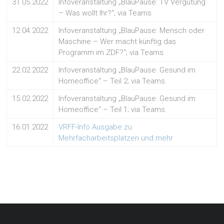
31.05.2022
Infoveranstaltung „BlauPause: TV Vergütung
– Was wollt Ihr?“; via Teams
12.04.2022
Infoveranstaltung „BlauPause: Mensch oder
Maschine – Wer macht künftig das
Programm im ZDF?“; via Teams
22.02.2022
Infoveranstaltung „BlauPause: Gesund im
Homeoffice“ – Teil 2; via Teams.
15.02.2022
Infoveranstaltung „BlauPause: Gesund im
Homeoffice“ – Teil 1; via Teams.
16.01.2022
VRFF-Info Ausgabe zu
Mehrfacharbeitsplätzen und mehr