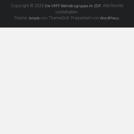
Copyright © 2026
. Alle Rechte
Die VRFF-Betriebsgruppe im ZDF
vorbehalten.
Theme:
von ThemeGrill. Präsentiert von
.
Ample
WordPress