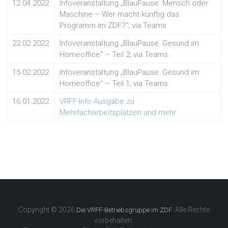
12.04.2022
Infoveranstaltung „BlauPause: Mensch oder
Maschine – Wer macht künftig das
Programm im ZDF?“; via Teams
22.02.2022
Infoveranstaltung „BlauPause: Gesund im
Homeoffice“ – Teil 2; via Teams.
15.02.2022
Infoveranstaltung „BlauPause: Gesund im
Homeoffice“ – Teil 1; via Teams.
16.01.2022
VRFF-Info Ausgabe zu
Mehrfacharbeitsplätzen und mehr
Copyright © 2026
. Alle Rechte
Die VRFF-Betriebsgruppe im ZDF
vorbehalten.