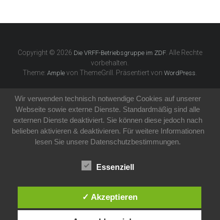
Copyright © 2026
. Alle Rechte
Die VRFF-Betriebsgruppe im ZDF
vorbehalten.
Theme:
von ThemeGrill. Präsentiert von
.
Ample
WordPress
Wir verwenden technisch notwendige Cookies auf unserer
Webseite sowie externe Dienste. Standardmäßig sind alle
externen Dienste deaktiviert. Sie können diese jedoch nach
belieben aktivieren & deaktivieren. Für weitere Informationen
lesen Sie unsere Datenschutzbestimmungen.
Essenziell
✓ Akzeptieren