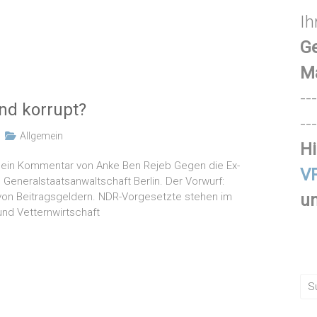
Ih
Ge
M
---
und korrupt?
---
Allgemein
Hi
n –ein Kommentar von Anke Ben Rejeb Gegen die Ex-
VR
 Generalstaatsanwaltschaft Berlin. Der Vorwurf:
von Beitragsgeldern. NDR-Vorgesetzte stehen im
un
und Vetternwirtschaft