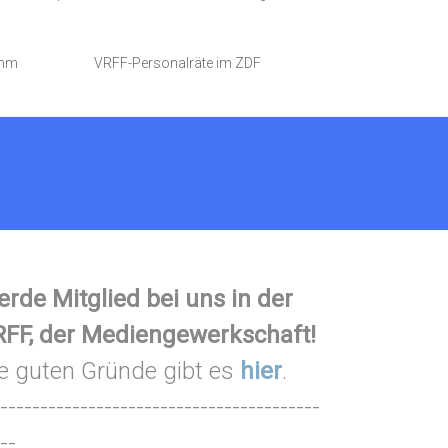
amm
VRFF-Personalräte im ZDF
rde Mitglied bei uns in der
FF, der Mediengewerkschaft!
e guten Gründe gibt es
hier
.
----------------------------------------
--