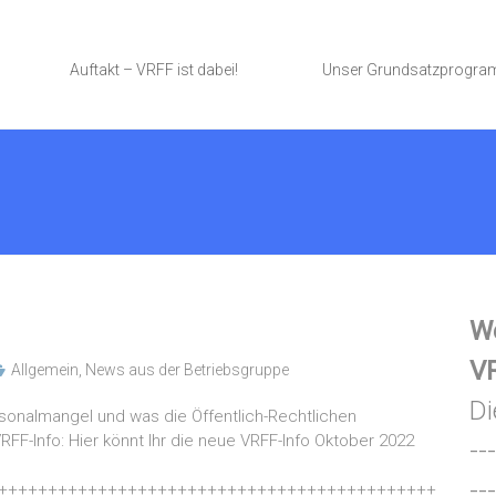
Auftakt – VRFF ist dabei!
Unser Grundsatzprogr
We
VR
Allgemein
,
News aus der Betriebsgruppe
Di
onalmangel und was die Öffentlich-Rechtlichen
FF-Info: Hier könnt Ihr die neue VRFF-Info Oktober 2022
---
---
++++++++++++++++++++++++++++++++++++++++++++