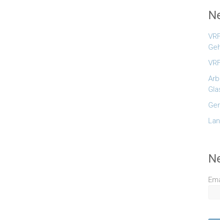
Ne
VRF
Geh
VRF
Arb
Gla
Gem
Lan
N
Ema