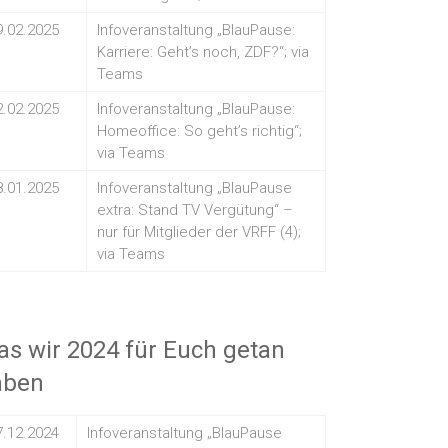
9.02.2025
Infoveranstaltung „BlauPause:
Karriere: Geht’s noch, ZDF?“; via
Teams
2.02.2025
Infoveranstaltung „BlauPause:
Homeoffice: So geht’s richtig“;
via Teams
8.01.2025
Infoveranstaltung „BlauPause
extra: Stand TV Vergütung“ –
nur für Mitglieder der VRFF (4);
via Teams
s wir 2024 für Euch getan
aben
7.12.2024
Infoveranstaltung „BlauPause