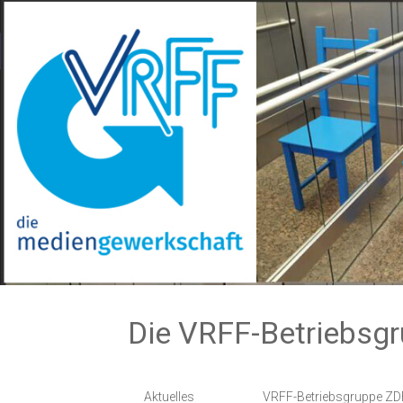
Zum
Inhalt
springen
Die VRFF-Betriebsg
Aktuelles
VRFF-Betriebsgruppe ZD