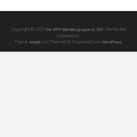
Copyright © 2026
. Alle Rechte
Die VRFF-Betriebsgruppe im ZDF
vorbehalten.
Theme:
von ThemeGrill. Präsentiert von
.
Ample
WordPress