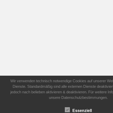
Wir verwenden technisch notwendige Cookies auf unserer Web
Dienste. Standardmäßig sind alle externen Dienste deaktivier
jedoch nach belieben aktivieren & deaktivieren. Für weitere In
unsere Datenschutzbestimmungen.
Essenziell