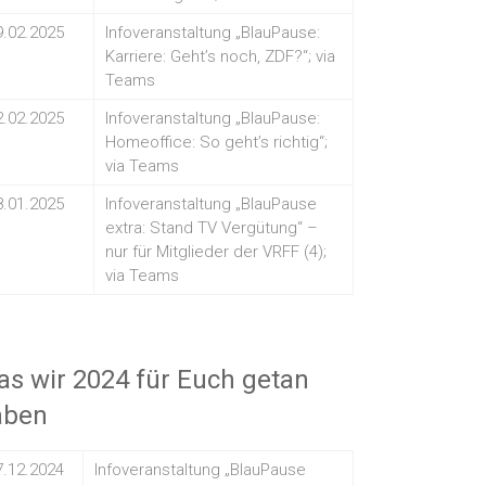
9.02.2025
Infoveranstaltung „BlauPause:
Karriere: Geht’s noch, ZDF?“; via
Teams
2.02.2025
Infoveranstaltung „BlauPause:
Homeoffice: So geht’s richtig“;
via Teams
8.01.2025
Infoveranstaltung „BlauPause
extra: Stand TV Vergütung“ –
nur für Mitglieder der VRFF (4);
via Teams
s wir 2024 für Euch getan
aben
7.12.2024
Infoveranstaltung „BlauPause