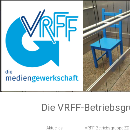
Zum
Inhalt
springen
Die VRFF-Betriebsg
Aktuelles
VRFF-Betriebsgruppe ZD