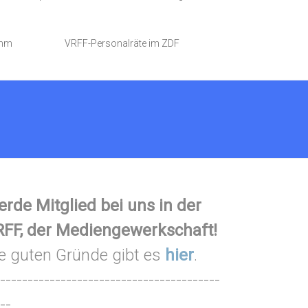
amm
VRFF-Personalräte im ZDF
rde Mitglied bei uns in der
FF, der Mediengewerkschaft!
e guten Gründe gibt es
hier
.
----------------------------------------
--