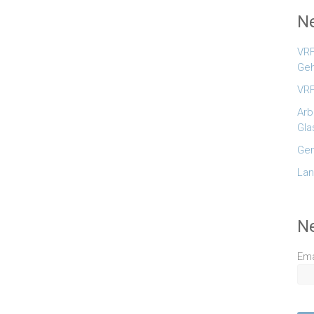
Ne
VRF
Geh
VRF
Arb
Gla
Gem
Lan
N
Ema