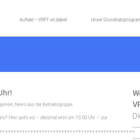
Auftakt – VRFF ist dabei!
Unser Grundsatzprogr
Uhr!
We
VR
lgemein
,
News aus der Betriebsgruppe
Di
üro? Hier geht es – diesmal erst um 13.00 Uhr – zur
---
++++++++++++++++++++++++++++++++++++++++++++++++
---