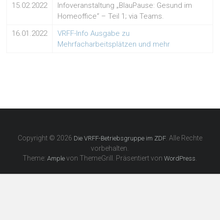
15.02.2022
Infoveranstaltung „BlauPause: Gesund im
Homeoffice“ – Teil 1; via Teams.
16.01.2022
VRFF-Info Ausgabe zu
Mehrfacharbeitsplätzen und mehr
Copyright © 2026
. Alle Rechte
Die VRFF-Betriebsgruppe im ZDF
vorbehalten.
Theme:
von ThemeGrill. Präsentiert von
.
Ample
WordPress