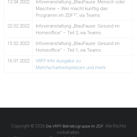
12.04.2022
Infoveranstaltung „BlauPause: Mensch oder
Maschine – Wer macht künftig das
Programm im ZDF?“; via Teams
22.02.2022
Infoveranstaltung „BlauPause: Gesund im
Homeoffice“ – Teil 2; via Teams.
15.02.2022
Infoveranstaltung „BlauPause: Gesund im
Homeoffice“ – Teil 1; via Teams.
16.01.2022
VRFF-Info Ausgabe zu
Mehrfacharbeitsplätzen und mehr
Copyright © 2026
. Alle Rechte
Die VRFF-Betriebsgruppe im ZDF
vorbehalten.