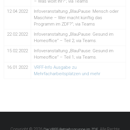
– Was wollt Ihr?“; via Teams
12.04.2022
Infoveranstaltung „BlauPause: Mensch oder
Maschine – Wer macht künftig das
Programm im ZDF?“; via Teams
22.02.2022
Infoveranstaltung „BlauPause: Gesund im
Homeoffice“ – Teil 2; via Teams.
15.02.2022
Infoveranstaltung „BlauPause: Gesund im
Homeoffice“ – Teil 1; via Teams.
16.01.2022
VRFF-Info Ausgabe zu
Mehrfacharbeitsplätzen und mehr
Copyright © 2026
. Alle Rechte
Die VRFF-Betriebsgruppe im ZDF