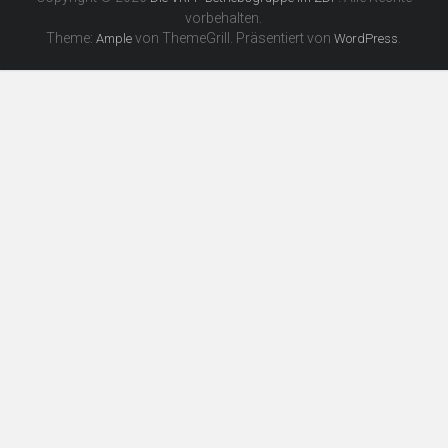
vorbehalten.
Theme:
von ThemeGrill. Präsentiert von
.
Ample
WordPress