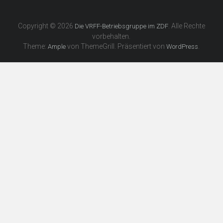
Copyright © 2026
. Alle Rechte
Die VRFF-Betriebsgruppe im ZDF
vorbehalten.
Theme:
von ThemeGrill. Präsentiert von
.
Ample
WordPress