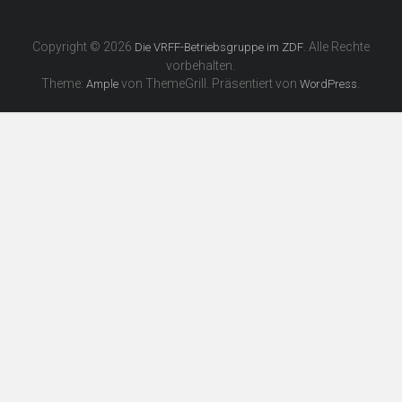
Copyright © 2026
. Alle Rechte
Die VRFF-Betriebsgruppe im ZDF
vorbehalten.
Theme:
von ThemeGrill. Präsentiert von
.
Ample
WordPress