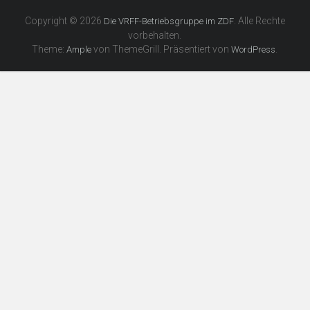
Copyright © 2026
. Alle Rechte
Die VRFF-Betriebsgruppe im ZDF
vorbehalten.
Theme:
von ThemeGrill. Präsentiert von
.
Ample
WordPress