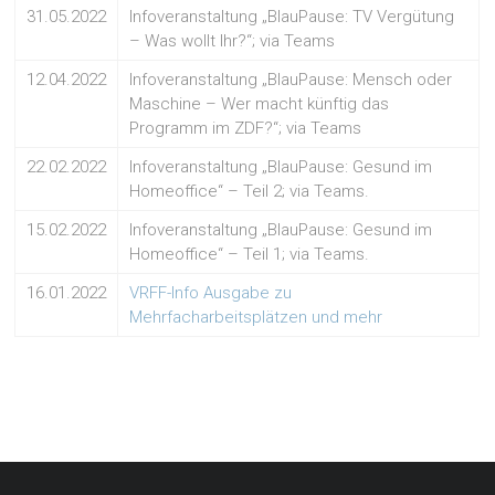
31.05.2022
Infoveranstaltung „BlauPause: TV Vergütung
– Was wollt Ihr?“; via Teams
12.04.2022
Infoveranstaltung „BlauPause: Mensch oder
Maschine – Wer macht künftig das
Programm im ZDF?“; via Teams
22.02.2022
Infoveranstaltung „BlauPause: Gesund im
Homeoffice“ – Teil 2; via Teams.
15.02.2022
Infoveranstaltung „BlauPause: Gesund im
Homeoffice“ – Teil 1; via Teams.
16.01.2022
VRFF-Info Ausgabe zu
Mehrfacharbeitsplätzen und mehr