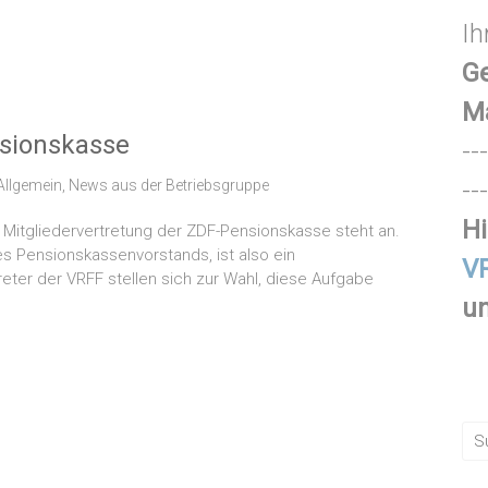
Ih
Ge
M
nsionskasse
---
---
Allgemein
,
News aus der Betriebsgruppe
Hi
7. Mitgliedervertretung der ZDF-Pensionskasse steht an.
des Pensionskassenvorstands, ist also ein
VR
eter der VRFF stellen sich zur Wahl, diese Aufgabe
un