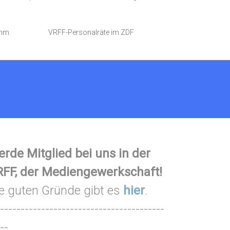
amm
VRFF-Personalräte im ZDF
rde Mitglied bei uns in der
FF, der Mediengewerkschaft!
e guten Gründe gibt es
hier
.
----------------------------------------
--