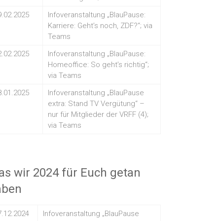
9.02.2025
Infoveranstaltung „BlauPause:
Karriere: Geht’s noch, ZDF?“; via
Teams
2.02.2025
Infoveranstaltung „BlauPause:
Homeoffice: So geht’s richtig“;
via Teams
8.01.2025
Infoveranstaltung „BlauPause
extra: Stand TV Vergütung“ –
nur für Mitglieder der VRFF (4);
via Teams
s wir 2024 für Euch getan
aben
7.12.2024
Infoveranstaltung „BlauPause