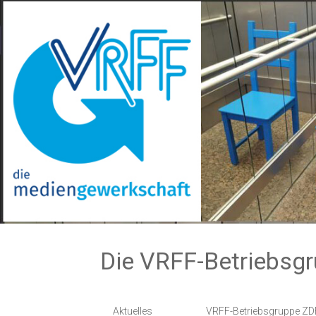
Zum
Inhalt
springen
Die VRFF-Betriebsg
Aktuelles
VRFF-Betriebsgruppe ZD