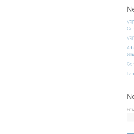
Ne
VRF
Geh
VRF
Arb
Gla
Gem
Lan
N
Ema