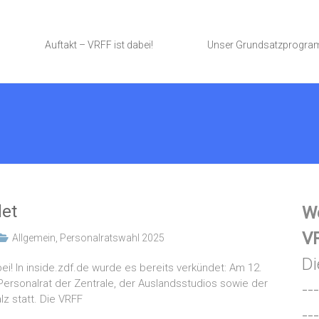
Auftakt – VRFF ist dabei!
Unser Grundsatzprogr
det
We
VR
Allgemein
,
Personalratswahl 2025
Di
ei! In inside.zdf.de wurde es bereits verkündet: Am 12.
Personalrat der Zentrale, der Auslandsstudios sowie der
---
z statt. Die VRFF
---