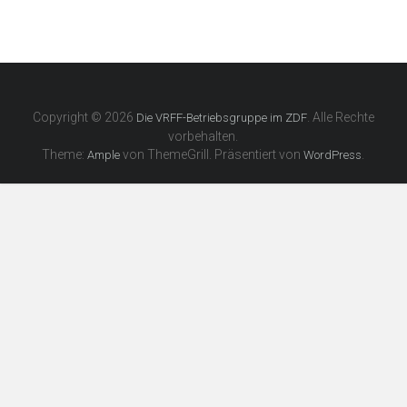
Copyright © 2026
. Alle Rechte
Die VRFF-Betriebsgruppe im ZDF
vorbehalten.
Theme:
von ThemeGrill. Präsentiert von
.
Ample
WordPress