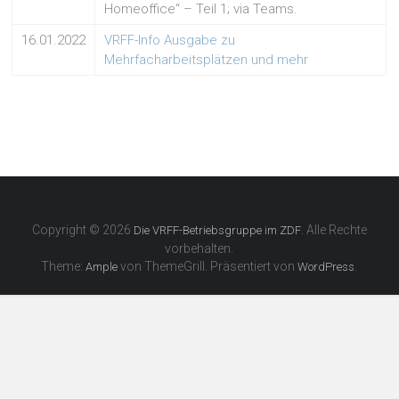
Homeoffice“ – Teil 1; via Teams.
16.01.2022
VRFF-Info Ausgabe zu
Mehrfacharbeitsplätzen und mehr
Copyright © 2026
. Alle Rechte
Die VRFF-Betriebsgruppe im ZDF
vorbehalten.
Theme:
von ThemeGrill. Präsentiert von
.
Ample
WordPress