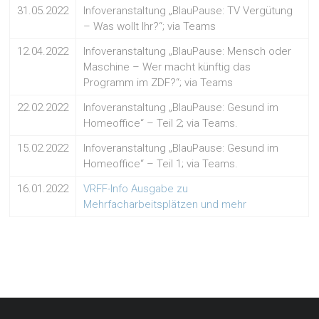
31.05.2022
Infoveranstaltung „BlauPause: TV Vergütung
– Was wollt Ihr?“; via Teams
12.04.2022
Infoveranstaltung „BlauPause: Mensch oder
Maschine – Wer macht künftig das
Programm im ZDF?“; via Teams
22.02.2022
Infoveranstaltung „BlauPause: Gesund im
Homeoffice“ – Teil 2; via Teams.
15.02.2022
Infoveranstaltung „BlauPause: Gesund im
Homeoffice“ – Teil 1; via Teams.
16.01.2022
VRFF-Info Ausgabe zu
Mehrfacharbeitsplätzen und mehr