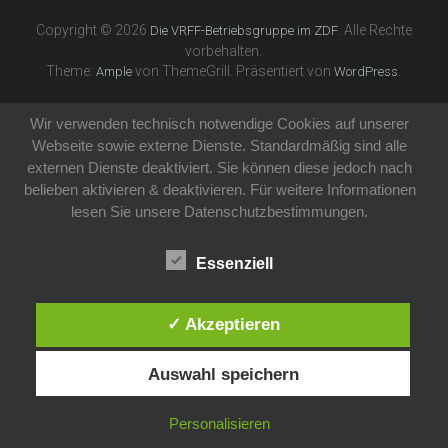
Copyright © 2026
. Alle Rechte
Die VRFF-Betriebsgruppe im ZDF
vorbehalten.
Theme:
von ThemeGrill. Präsentiert von
.
Ample
WordPress
Wir verwenden technisch notwendige Cookies auf unserer
Webseite sowie externe Dienste. Standardmäßig sind alle
externen Dienste deaktiviert. Sie können diese jedoch nach
belieben aktivieren & deaktivieren. Für weitere Informationen
lesen Sie unsere Datenschutzbestimmungen.
Essenziell
✓ Akzeptieren
Auswahl speichern
Personalisieren