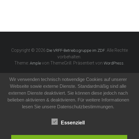
Copyright © 2026
. Alle Rechte
Die VRFF-Betriebsgruppe im ZDF
vorbehalten.
Theme:
von ThemeGrill. Präsentiert von
.
Ample
WordPress
Wir verwenden technisch notwendige Cookies auf unserer
Webseite sowie externe Dienste. Standardmäßig sind alle
externen Dienste deaktiviert. Sie können diese jedoch nach
belieben aktivieren & deaktivieren. Für weitere Informationen
lesen Sie unsere Datenschutzbestimmungen.
Essenziell