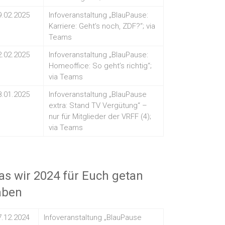
9.02.2025
Infoveranstaltung „BlauPause:
Karriere: Geht’s noch, ZDF?“; via
Teams
2.02.2025
Infoveranstaltung „BlauPause:
Homeoffice: So geht’s richtig“;
via Teams
8.01.2025
Infoveranstaltung „BlauPause
extra: Stand TV Vergütung“ –
nur für Mitglieder der VRFF (4);
via Teams
s wir 2024 für Euch getan
aben
7.12.2024
Infoveranstaltung „BlauPause