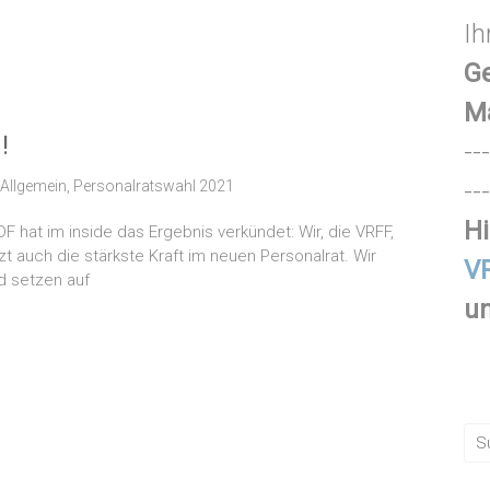
Ih
Ge
M
!
---
---
Allgemein
,
Personalratswahl 2021
Hi
F hat im inside das Ergebnis verkündet: Wir, die VRFF,
zt auch die stärkste Kraft im neuen Personalrat. Wir
VR
d setzen auf
un