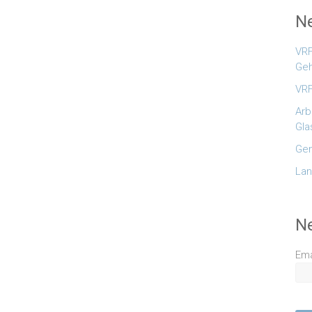
Ne
VRF
Geh
VRF
Arb
Gla
Gem
Lan
N
Ema