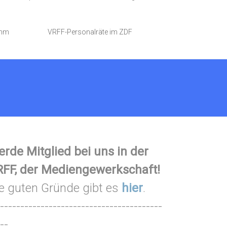
amm
VRFF-Personalräte im ZDF
rde Mitglied bei uns in der
FF, der Mediengewerkschaft!
e guten Gründe gibt es
hier
.
----------------------------------------
--