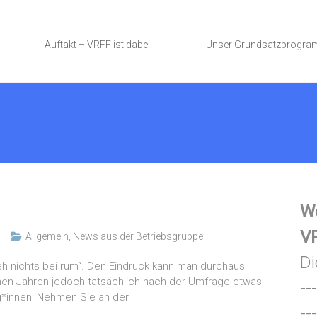
Auftakt – VRFF ist dabei!
Unser Grundsatzprogr
We
VR
Allgemein
,
News aus der Betriebsgruppe
Di
 nichts bei rum“. Den Eindruck kann man durchaus
enen Jahren jedoch tatsächlich nach der Umfrage etwas
---
eg*innen: Nehmen Sie an der
---