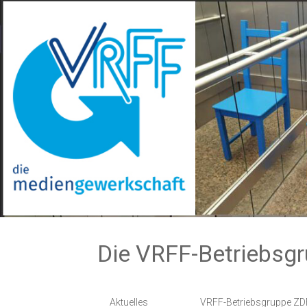
Zum
Inhalt
springen
Die VRFF-Betriebsg
Aktuelles
VRFF-Betriebsgruppe ZD