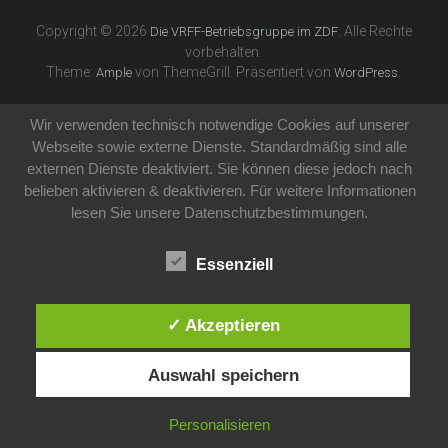
Copyright © 2026
. Alle Rechte
Die VRFF-Betriebsgruppe im ZDF
vorbehalten.
Theme:
von ThemeGrill. Präsentiert von
.
Ample
WordPress
Wir verwenden technisch notwendige Cookies auf unserer
Webseite sowie externe Dienste. Standardmäßig sind alle
externen Dienste deaktiviert. Sie können diese jedoch nach
belieben aktivieren & deaktivieren. Für weitere Informationen
lesen Sie unsere Datenschutzbestimmungen.
Essenziell
✓ Akzeptieren
Auswahl speichern
Personalisieren