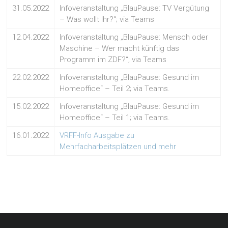
31.05.2022
Infoveranstaltung „BlauPause: TV Vergütung
– Was wollt Ihr?“; via Teams
12.04.2022
Infoveranstaltung „BlauPause: Mensch oder
Maschine – Wer macht künftig das
Programm im ZDF?“; via Teams
22.02.2022
Infoveranstaltung „BlauPause: Gesund im
Homeoffice“ – Teil 2; via Teams.
15.02.2022
Infoveranstaltung „BlauPause: Gesund im
Homeoffice“ – Teil 1; via Teams.
16.01.2022
VRFF-Info Ausgabe zu
Mehrfacharbeitsplätzen und mehr