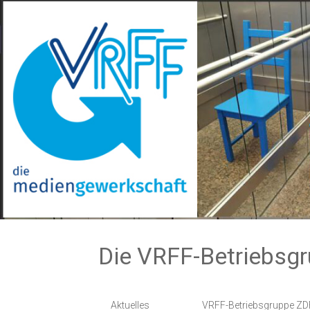
Zum
Inhalt
springen
Die VRFF-Betriebsg
Aktuelles
VRFF-Betriebsgruppe ZD