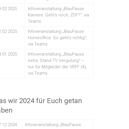
9.02.2025
Infoveranstaltung „BlauPause:
Karriere: Geht’s noch, ZDF?“; via
Teams
2.02.2025
Infoveranstaltung „BlauPause:
Homeoffice: So geht’s richtig“;
via Teams
8.01.2025
Infoveranstaltung „BlauPause
extra: Stand TV Vergütung“ –
nur für Mitglieder der VRFF (4);
via Teams
s wir 2024 für Euch getan
aben
7.12.2024
Infoveranstaltung „BlauPause