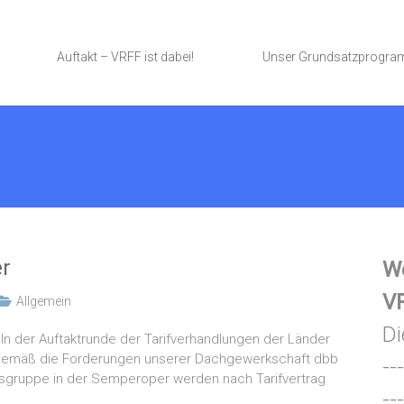
Auftakt – VRFF ist dabei!
Unser Grundsatzprogr
er
We
VR
Allgemein
Di
In der Auftaktrunde der Tarifverhandlungen der Länder
gemäß die Forderungen unserer Dachgewerkschaft dbb
---
bsgruppe in der Semperoper werden nach Tarifvertrag
---