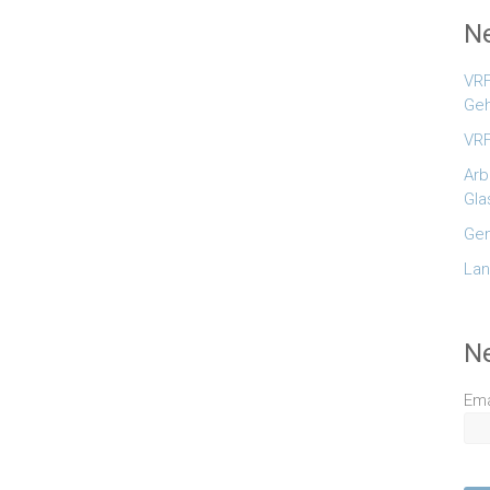
Ne
VRF
Geh
VRF
Arb
Gla
Gem
Lan
N
Ema