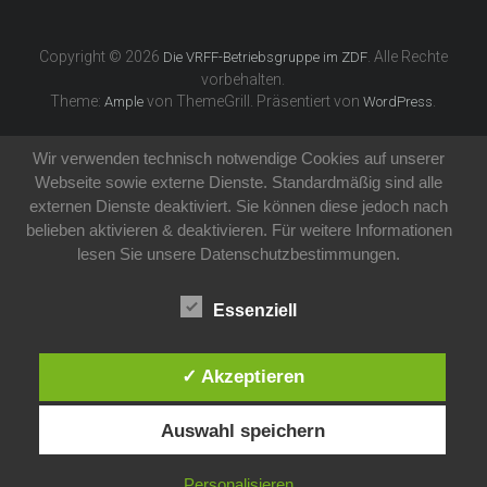
Copyright © 2026
. Alle Rechte
Die VRFF-Betriebsgruppe im ZDF
vorbehalten.
Theme:
von ThemeGrill. Präsentiert von
.
Ample
WordPress
Wir verwenden technisch notwendige Cookies auf unserer
Webseite sowie externe Dienste. Standardmäßig sind alle
externen Dienste deaktiviert. Sie können diese jedoch nach
belieben aktivieren & deaktivieren. Für weitere Informationen
lesen Sie unsere Datenschutzbestimmungen.
Essenziell
✓ Akzeptieren
Auswahl speichern
Personalisieren