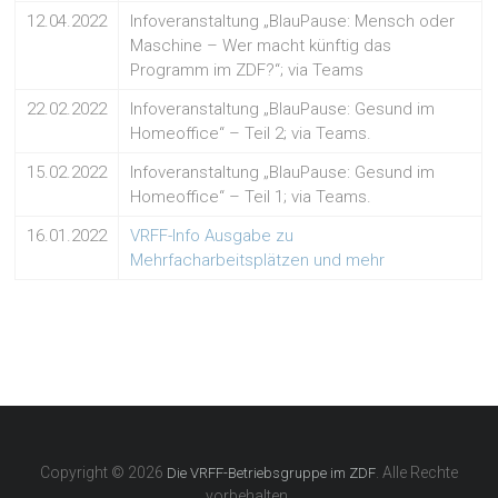
12.04.2022
Infoveranstaltung „BlauPause: Mensch oder
Maschine – Wer macht künftig das
Programm im ZDF?“; via Teams
22.02.2022
Infoveranstaltung „BlauPause: Gesund im
Homeoffice“ – Teil 2; via Teams.
15.02.2022
Infoveranstaltung „BlauPause: Gesund im
Homeoffice“ – Teil 1; via Teams.
16.01.2022
VRFF-Info Ausgabe zu
Mehrfacharbeitsplätzen und mehr
Copyright © 2026
. Alle Rechte
Die VRFF-Betriebsgruppe im ZDF
vorbehalten.