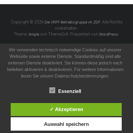
Copyright © 2026
. Alle Rechte
Die VRFF-Betriebsgruppe im ZDF
vorbehalten.
Theme:
von ThemeGrill. Präsentiert von
.
Ample
WordPress
Wir verwenden technisch notwendige Cookies auf unserer
Webseite sowie externe Dienste. Standardmäßig sind alle
externen Dienste deaktiviert. Sie können diese jedoch nach
belieben aktivieren & deaktivieren. Für weitere Informationen
lesen Sie unsere Datenschutzbestimmungen.
Essenziell
✓ Akzeptieren
Auswahl speichern