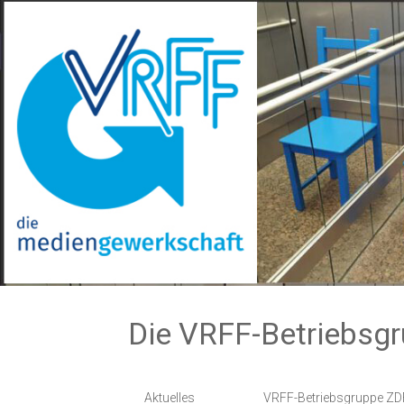
Zum
Inhalt
springen
Die VRFF-Betriebsg
Aktuelles
VRFF-Betriebsgruppe ZD