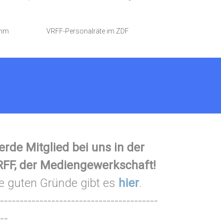
amm
VRFF-Personalräte im ZDF
rde Mitglied bei uns in der
FF, der Mediengewerkschaft!
e guten Gründe gibt es
hier
.
----------------------------------------
--