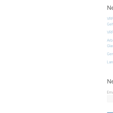
Ne
VRF
Geh
VRF
Arb
Gla
Gem
Lan
N
Ema