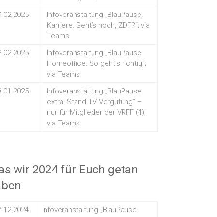
9.02.2025
Infoveranstaltung „BlauPause:
Karriere: Geht’s noch, ZDF?“; via
Teams
2.02.2025
Infoveranstaltung „BlauPause:
Homeoffice: So geht’s richtig“;
via Teams
8.01.2025
Infoveranstaltung „BlauPause
extra: Stand TV Vergütung“ –
nur für Mitglieder der VRFF (4);
via Teams
s wir 2024 für Euch getan
aben
7.12.2024
Infoveranstaltung „BlauPause