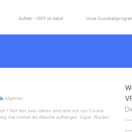
Auftakt – VRFF ist dabei!
Unser Grundsatzprogr
We
VR
Allgemein
Di
 1 Seit fast zwei Jahren sind viele von uns Corona-
t weg, mal schnell die Wäsche aufhängen. Super. Würden
---
---