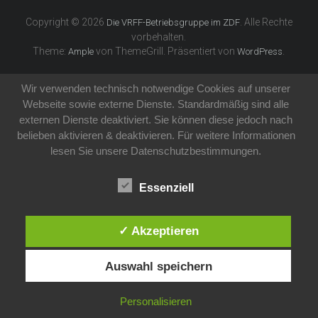
Copyright © 2026
. Alle Rechte
Die VRFF-Betriebsgruppe im ZDF
vorbehalten.
Theme:
von ThemeGrill. Präsentiert von
.
Ample
WordPress
Wir verwenden technisch notwendige Cookies auf unserer
Webseite sowie externe Dienste. Standardmäßig sind alle
externen Dienste deaktiviert. Sie können diese jedoch nach
belieben aktivieren & deaktivieren. Für weitere Informationen
lesen Sie unsere Datenschutzbestimmungen.
Essenziell
✓ Akzeptieren
Auswahl speichern
Personalisieren