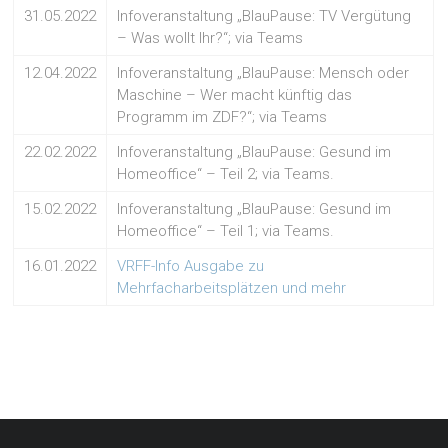
31.05.2022
Infoveranstaltung „BlauPause: TV Vergütung
– Was wollt Ihr?“; via Teams
12.04.2022
Infoveranstaltung „BlauPause: Mensch oder
Maschine – Wer macht künftig das
Programm im ZDF?“; via Teams
22.02.2022
Infoveranstaltung „BlauPause: Gesund im
Homeoffice“ – Teil 2; via Teams.
15.02.2022
Infoveranstaltung „BlauPause: Gesund im
Homeoffice“ – Teil 1; via Teams.
16.01.2022
VRFF-Info Ausgabe zu
Mehrfacharbeitsplätzen und mehr