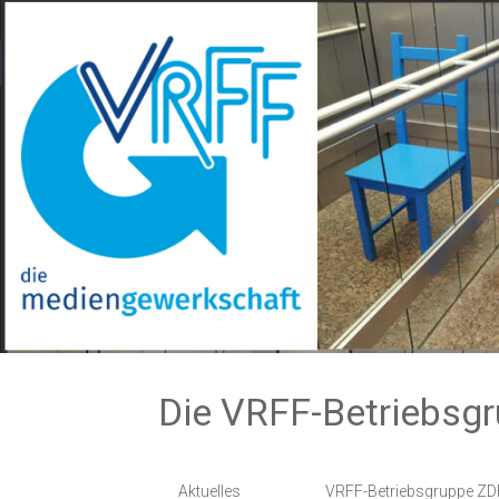
Zum
Inhalt
springen
Die VRFF-Betriebsg
Aktuelles
VRFF-Betriebsgruppe ZD