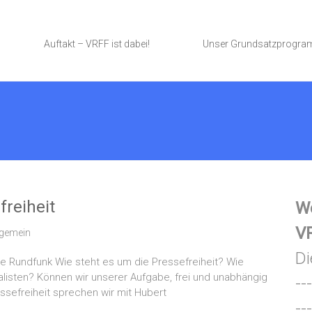
Auftakt – VRFF ist dabei!
Unser Grundsatzprogr
freiheit
We
VR
lgemein
Di
he Rundfunk Wie steht es um die Pressefreiheit? Wie
nalisten? Können wir unserer Aufgabe, frei und unabhängig
---
sefreiheit sprechen wir mit Hubert
---