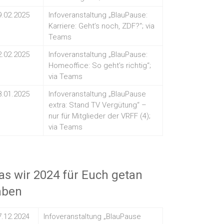
9.02.2025
Infoveranstaltung „BlauPause:
Karriere: Geht’s noch, ZDF?“; via
Teams
2.02.2025
Infoveranstaltung „BlauPause:
Homeoffice: So geht’s richtig“;
via Teams
8.01.2025
Infoveranstaltung „BlauPause
extra: Stand TV Vergütung“ –
nur für Mitglieder der VRFF (4);
via Teams
s wir 2024 für Euch getan
aben
7.12.2024
Infoveranstaltung „BlauPause