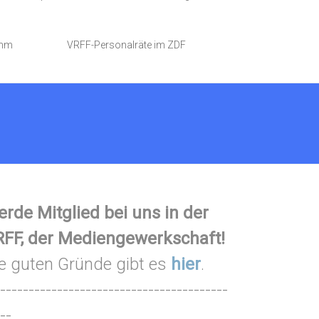
amm
VRFF-Personalräte im ZDF
rde Mitglied bei uns in der
FF, der Mediengewerkschaft!
e guten Gründe gibt es
hier
.
----------------------------------------
--