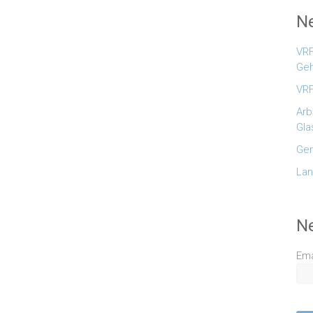
Ne
VRF
Geh
VRF
Arb
Gla
Gem
Lan
N
Ema